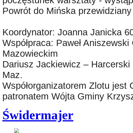
poczęstunek warsztaty - wystąp
Powrót do Mińska przewidziany 
Koordynator: Joanna Janicka 6
Współpraca: Paweł Aniszewski
Mazowieckim
Dariusz Jackiewicz – Harcersk
Maz.
Współorganizatorem Zlotu jest
patronatem Wójta Gminy Krzysz
Świdermajer